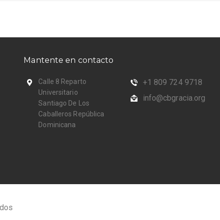
Mantente en contacto
Calle 8 Reparto
+1 809 724 9718
Universitario
info@cbgracia.org
Santiago De Los
Caballeros República
Dominicana
ados